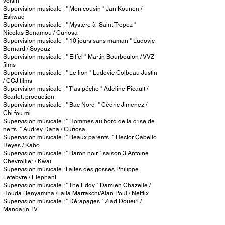
voisin
Supervision musicale : " Mon cousin " Jan Kounen /
Eskwad
Supervision musicale : " Mystère à Saint Tropez "
Nicolas Benamou / Curiosa
Supervision musicale : " 10 jours sans maman " Ludovic
Bernard / Soyouz
Supervision musicale : " Eiffel " Martin Bourboulon / VVZ
films
Supervision musicale : " Le lion " Ludovic Colbeau Justin
/ CCJ films
Supervision musicale : " T’as pécho " Adeline Picault /
Scarlett production
Supervision musicale : " Bac Nord " Cédric Jimenez /
Chi fou mi
Supervision musicale : " Hommes au bord de la crise de
nerfs " Audrey Dana / Curiosa
Supervision musicale : " Beaux parents " Hector Cabello
Reyes / Kabo
Supervision musicale : " Baron noir " saison 3 Antoine
Chevrollier / Kwai
Supervision musicale : Faites des gosses Philippe
Lefebvre / Elephant
Supervision musicale : " The Eddy " Damien Chazelle /
Houda Benyamina /Laila Marrakchi/Alan Poul / Netflix
Supervision musicale : " Dérapages " Ziad Doueiri /
Mandarin TV