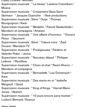
Lopez Linares / Mondex
Supervision musicale : " La tresse " Laeticia Colombani /
Moana
Supervision musicale : " Croisement Gaza Saint
Germain " Jacques Ouaniche / Noé productions
Supervision musicale : Série " Ouija " Thomas
Bourguignon / Kwai
Supervision musicale : " Medellin " Franck Gastambide /
Mandarin et compagnie / Amazon
Supervision musicale : " Une affaire d’honneur " Vincent
Perez / Gaumont
Supervision musicale : Série " Cœurs noirs " Ziad
Doueiri / Mandarin TV
Supervision musicale : " Prodigieuses " Frédéric et
Valentin Potier / Jerico
Supervision musicale : " Nouveau départ " Philippe
Lefevre / Recifilms
Supervision musicale : " Chien et chat " Reem Kherici /
Mandarin et compagnie
Supervision musicale : " Bernadette " Lea Domenach /
Kare
Supervision musicale : " Des mains en or " Isabelle
Mergault / Quad
Supervision musicale : " King of Kings " Harriet Marin
Jones / Abelart
Supervision musicale : " 10 jours encore sans maman "
Ludovic Bernard / Soyouz