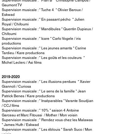
Supervision musicale : " Plan B " Christophe Campos /
Gaumont TV
Supervision musicale : " Tuche 4 " Olivier Baroux /
Eskwad
Supervision musicale : " En passant pécho " Julien
Royal / Chifoumi
Supervision musicale : " Mandibules " Quentin Dupieux /
Chifoumi
Supervision musicale : " Icare " Carlo Vogele / iris
productions
Supervision musicale : " Les jeunes amants " Carine
Tardieu / Kare productions
Supervision musicale : " Les goûts et les couleurs "
Michel Leclerc / Asi films
2019-2020
Supervision musicale : " Les illusions perdues " Xavier
Giannoli / Curiosa
Supervision musicale : " Le sens de la famille " Jean
Patrick Benes / Kare productions
Supervision musicale : " Inséparables " Varante Soudjian
/ CCJ films
Supervision musicale : " 10% " saison 4 Antoine
Garceau et Marc Fitoussi / Mother / Mon voisin
Supervision musicale : " Rendez vous chez les Malawas
" James Huth / Eskwad
Supervision musicale : " Les éblouis " Sarah Suco / Mon