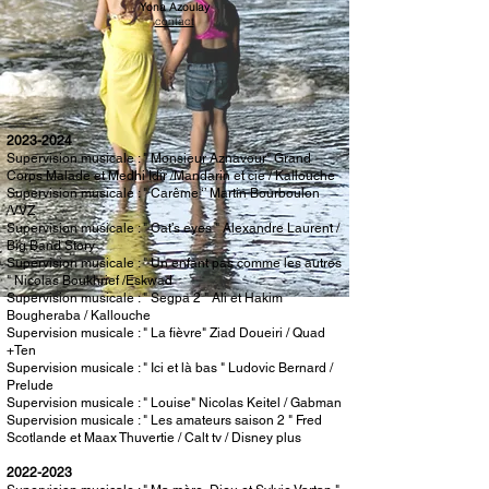
Yona Azoulay
contact
2023-2024
Supervision musicale : " Monsieur Aznavour" Grand
Corps Malade et Medhi Idir /Mandarin et cie / Kallouche
Supervision musicale : " Carême ‘’ Martin Bourboulon
/VVZ
Supervision musicale : " Cat’s eyes " Alexandre Laurent /
Big Band Story
Supervision musicale : " Un enfant pas comme les autres
" Nicolas Boukhrief /Eskwad
Supervision musicale : " Segpa 2 " Ali et Hakim
Bougheraba / Kallouche
Supervision musicale : " La fièvre" Ziad Doueiri / Quad
+Ten
Supervision musicale : " Ici et là bas " Ludovic Bernard /
Prelude
Supervision musicale : " Louise" Nicolas Keitel / Gabman
Supervision musicale : " Les amateurs saison 2 " Fred
Scotlande et Maax Thuvertie / Calt tv / Disney plus
2022-2023