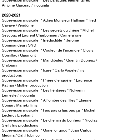
Supervision musicale : " Les particules élémentaires "
Antoine Garceau / Incognita
2020-2021
Supervision musicale : " Adieu Monsieur Haffman " Fred
Cavaye / Vendôme
Supervision musicale : " Les secrets du chêne " Michel
Seydoux et Laurent Charbonnier / Camera one
Supervision musicale : " Irréductible " Jerome
Commandeur / SND
Supervision musicale : " Couleur de l’incendie " Clovis
Cornillac / Gaumont
Supervision musicale : " Mandibules " Quentin Dupieux /
Chifoumi
Supervision musicale : " Icare " Carlo Vogele / Iris
productions
Supervision musicale : " Prière d’enquêter " Laurence
Katrian / Mother production
Supervision musicale : " Les héritières " Nolwenn
Lemesle / Incognita
Supervision musicale : " A l’ombre des filles " Etienne
Comar / Maneki films
Supervision musicale : " Fais pas ci fais pas ça " Michel
Leclerc / Elephant
Supervision musicale : " Le chemin du bonheur " Nicolas
Steil / Iris productions
Supervision musicale : " Gone for good " Juan Carlos
Medina / Calt Robinco