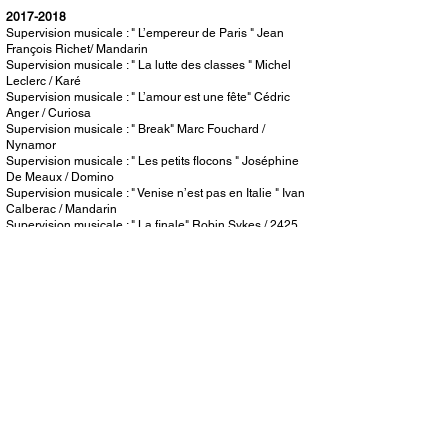
2017-2018
Supervision musicale : " L’empereur de Paris " Jean
François Richet/ Mandarin
Supervision musicale : " La lutte des classes " Michel
Leclerc / Karé
Supervision musicale : " L’amour est une fête" Cédric
Anger / Curiosa
Supervision musicale : " Break" Marc Fouchard /
Nynamor
Supervision musicale : " Les petits flocons " Joséphine
De Meaux / Domino
Supervision musicale : " Venise n’est pas en Italie " Ivan
Calberac / Mandarin
Supervision musicale : " La finale" Robin Sykes / 2425
films
Supervision musicale : " Curiosa" Lou Jeunet / Curiosa
Supervision musicale : " Ni une ni deux" Anne Giafferi /
Incognita
Supervision musicale : " 10% " saison 3 Antoine
Garceau/ Marc Fitoussi / Mother / Mon voisin
Supervision musicale : " Le doudou " Philippe Mechelen
et Julien Hervé / Eskwad
Supervision musicale : " Mon ket " François Damiens /
Artémis /Chi fou mi
Supervision musicale : " Les tuche 3 " Olivier Baroux/
Eskwad
Supervision musicale : " Fiertés" Philipe Faucon /