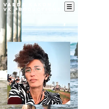
VARDA KAKON/
VK PRODUCTIONS
S U P E R V I S I O N M U S I C A L E &
S C O R E P R O D U C T I O N