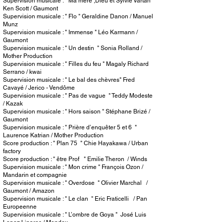
Supervision musicale : " Ma mère ,Dieu et Sylvie Vartan "
Ken Scott / Gaumont
Supervision musicale : " Flo " Geraldine Danon / Manuel
Munz
Supervision musicale : " Immense " Léo Karmann /
Gaumont
Supervision musicale : " Un destin " Sonia Rolland /
Mother Production
Supervision musicale : " Filles du feu " Magaly Richard
Serrano / kwai
Supervision musicale : " Le bal des chèvres" Fred
Cavayé / Jerico - Vendôme
Supervision musicale : " Pas de vague " Teddy Modeste
/ Kazak
Supervision musicale : " Hors saison " Stéphane Brizé /
Gaumont
Supervision musicale : " Prière d’enquêter 5 et 6 "
Laurence Katrian / Mother Production
Score production : " Plan 75 " Chie Hayakawa / Urban
factory
Score production : " être Prof " Emilie Theron / Winds
Supervision musicale : " Mon crime " François Ozon /
Mandarin et compagnie
Supervision musicale : " Overdose " Olivier Marchal /
Gaumont / Amazon
Supervision musicale : " Le clan " Eric Fraticelli / Pan
Europeenne
Supervision musicale : " L’ombre de Goya " José Luis