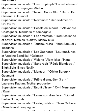
2021-2022
Supervision musicale : " Loin du périph " Louis Leterrier /
Mandarin et compagnie /Netflix
Supervision musicale : " Neneh Super Star " Ramzi Ben
Slimane / Gaumont
Supervision musicale : " Novembre " Cedric Jimenez /
Chi fou mi
Supervision musicale : " L’école est à nous " Alexandre
Castagnetti / Mandarin et compagnie
Supervision musicale : " Les amateurs " Fred Scotlande
et Xavier Mathieu / Calt tv / Disney plus
Supervision musicale : " Tout pour Lisa " Yann Samuell /
Incognita
Supervision musicale : " Les Gagnants " Laurent Junca
et Azedine Bendjilali / Gabman
Supervision musicale : " Visions " Akim Isker / Hanoi
Supervision musicale : " Sans répit " Régis Blondeau /
Bright light films / Netflix
Supervision musicale : " Menteur " Olivier Baroux /
Gaumont
Supervision musicale : " Prière d’enquêter 3 et 4 "
Laurence Katrian / Mother production
Supervision musicale : " Esprit d’hiver " Cyril Mennegun
/ Kwai
Supervision musicale : " La maison d’en face " Lionel
Bailliu / Incognita
Supervision musicale : " La dégustation " Ivan Calberac
/ Mandarin et compagnie