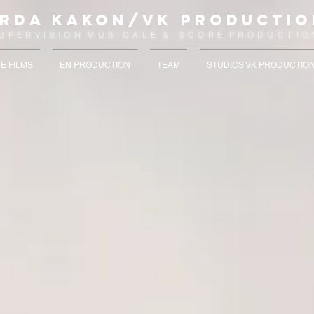
RDA KAKON/
VK PRODUCTIO
U P E R V I S I O N M U S I C A L E &
S C O R E P R O D U C T I O
E FILMS
EN PRODUCTION
TEAM
STUDIOS VK PRODUCTIO