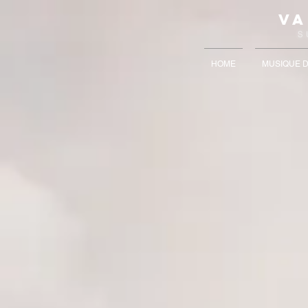
VA
S 
HOME
MUSIQUE D